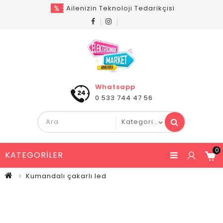
Ailenizin Teknoloji Tedarikçisi
Whatsapp
0 533 744 47 56
0
KATEGORILER
Kumandalı çakarlı led