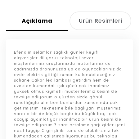
Açıklama
Ürün Resimleri
Efendim selamlar sağlıklı günler keyifli
alışverişler diliyoruz teknoloji sever
müşterilerimiz araçlarınızda motorlarınız da
çadırınızda dronunuzda ya da oyuncaklarınız da
evde elektrik gittiği zaman kullanabileceğiniz
şahane Çakar led lambası getirdim hem de
uzaktan kumandalı ışık gücü çok inanılmaz
yüksek olmuş kıymetli müşterilerimiz kesinlikle
tavsiye ediyorum o yüzden sizde gönül
rahatlığıyla alın ben bunlardan zamanında çok
getirmiştim teknesine bile bağlıyan müşterimiz
vardı o bir de küçük boylu bu büyük boy çok
acayip aydınlatıyor inanılmaz bir ürün kesinlikle
tavsiye ediyorum 3 saat ortalama şarjı gider yeni
nesil tayyip C girişli iki tane de alabilirsiniz tek
kumandadan çalıştırabiliyorsunuz bu teknoloji