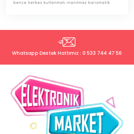
bence herkes kullanmalı inanılmaz karizmatik
Whatsapp Destek Hattımız : 0 533 744 47 56